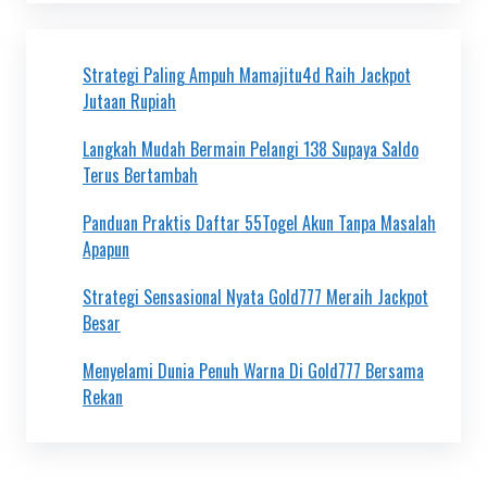
Strategi Paling Ampuh Mamajitu4d Raih Jackpot
Jutaan Rupiah
Langkah Mudah Bermain Pelangi 138 Supaya Saldo
Terus Bertambah
Panduan Praktis Daftar 55Togel Akun Tanpa Masalah
Apapun
Strategi Sensasional Nyata Gold777 Meraih Jackpot
Besar
Menyelami Dunia Penuh Warna Di Gold777 Bersama
Rekan