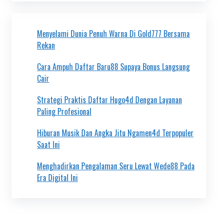
Menyelami Dunia Penuh Warna Di Gold777 Bersama
Rekan
Cara Ampuh Daftar Baru88 Supaya Bonus Langsung
Cair
Strategi Praktis Daftar Hugo4d Dengan Layanan
Paling Profesional
Hiburan Musik Dan Angka Jitu Ngamen4d Terpopuler
Saat Ini
Menghadirkan Pengalaman Seru Lewat Wede88 Pada
Era Digital Ini