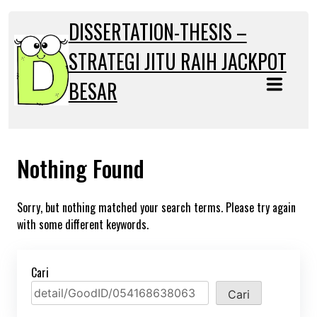
Skip
to
DISSERTATION-THESIS –
content
STRATEGI JITU RAIH JACKPOT
BESAR
Nothing Found
Sorry, but nothing matched your search terms. Please try again
with some different keywords.
Cari
Cari