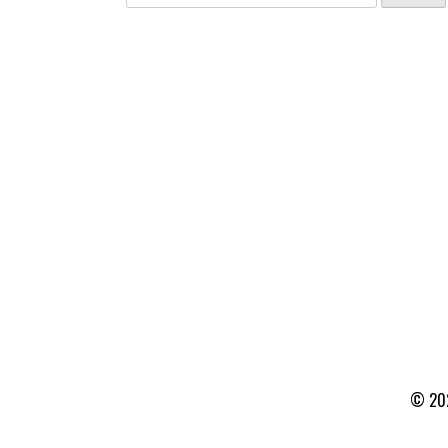
untuk:
© 2026