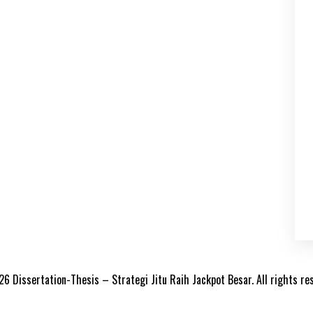
 Dissertation-Thesis – Strategi Jitu Raih Jackpot Besar. All rights re