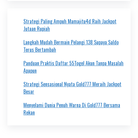
Strategi Paling Ampuh Mamajitu4d Raih Jackpot
Jutaan Rupiah
Langkah Mudah Bermain Pelangi 138 Supaya Saldo
Terus Bertambah
Panduan Praktis Daftar 55Togel Akun Tanpa Masalah
Apapun
Strategi Sensasional Nyata Gold777 Meraih Jackpot
Besar
Menyelami Dunia Penuh Warna Di Gold777 Bersama
Rekan