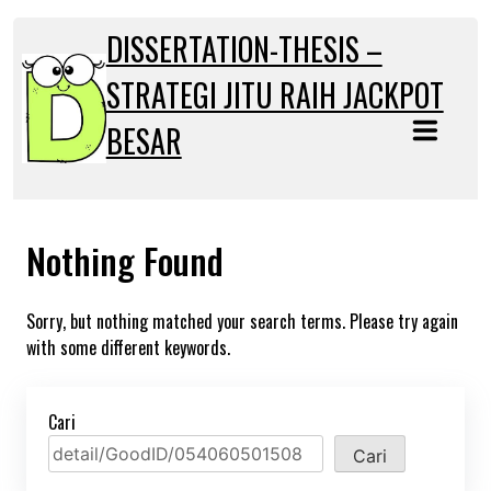
Skip
to
DISSERTATION-THESIS –
content
STRATEGI JITU RAIH JACKPOT
BESAR
Nothing Found
Sorry, but nothing matched your search terms. Please try again
with some different keywords.
Cari
Cari