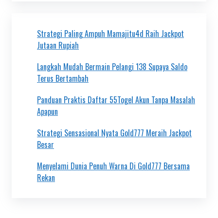
Strategi Paling Ampuh Mamajitu4d Raih Jackpot
Jutaan Rupiah
Langkah Mudah Bermain Pelangi 138 Supaya Saldo
Terus Bertambah
Panduan Praktis Daftar 55Togel Akun Tanpa Masalah
Apapun
Strategi Sensasional Nyata Gold777 Meraih Jackpot
Besar
Menyelami Dunia Penuh Warna Di Gold777 Bersama
Rekan