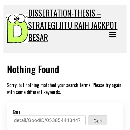
Skip
to
DISSERTATION-THESIS –
content
STRATEGI JITU RAIH JACKPOT
BESAR
Nothing Found
Sorry, but nothing matched your search terms. Please try again
with some different keywords.
Cari
Cari