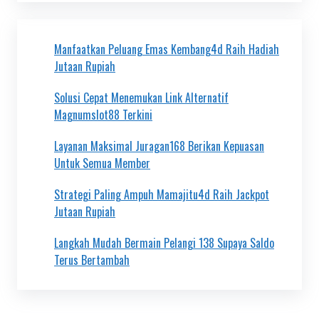
Manfaatkan Peluang Emas Kembang4d Raih Hadiah
Jutaan Rupiah
Solusi Cepat Menemukan Link Alternatif
Magnumslot88 Terkini
Layanan Maksimal Juragan168 Berikan Kepuasan
Untuk Semua Member
Strategi Paling Ampuh Mamajitu4d Raih Jackpot
Jutaan Rupiah
Langkah Mudah Bermain Pelangi 138 Supaya Saldo
Terus Bertambah