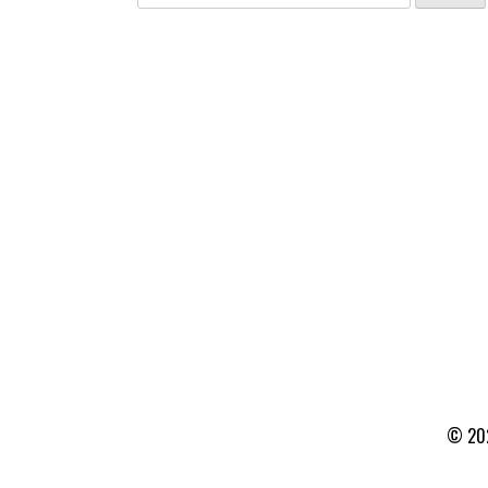
untuk:
© 2026