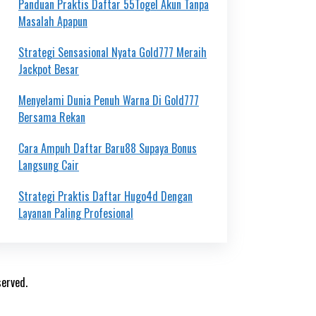
Panduan Praktis Daftar 55Togel Akun Tanpa
Masalah Apapun
Strategi Sensasional Nyata Gold777 Meraih
Jackpot Besar
Menyelami Dunia Penuh Warna Di Gold777
Bersama Rekan
Cara Ampuh Daftar Baru88 Supaya Bonus
Langsung Cair
Strategi Praktis Daftar Hugo4d Dengan
Layanan Paling Profesional
served.