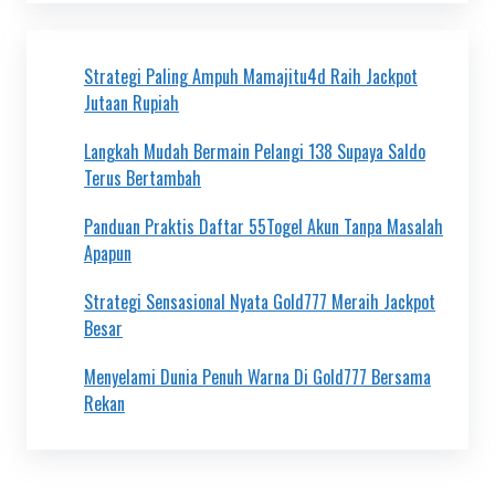
Strategi Paling Ampuh Mamajitu4d Raih Jackpot
Jutaan Rupiah
Langkah Mudah Bermain Pelangi 138 Supaya Saldo
Terus Bertambah
Panduan Praktis Daftar 55Togel Akun Tanpa Masalah
Apapun
Strategi Sensasional Nyata Gold777 Meraih Jackpot
Besar
Menyelami Dunia Penuh Warna Di Gold777 Bersama
Rekan