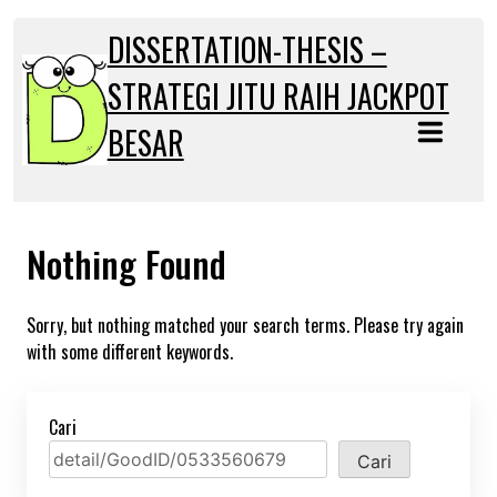
Skip
to
DISSERTATION-THESIS –
content
STRATEGI JITU RAIH JACKPOT
BESAR
Nothing Found
Sorry, but nothing matched your search terms. Please try again
with some different keywords.
Cari
Cari