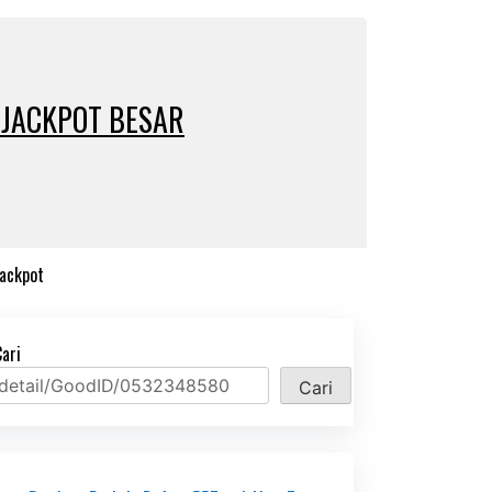
H JACKPOT BESAR
Jackpot
Cari
Cari