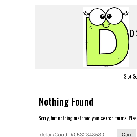
Skip
to
content
DI
Slot S
Nothing Found
Sorry, but nothing matched your search terms. Plea
Cari