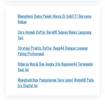
Menyelami Dunia Penuh Warna Di Gold777 Bersama
Rekan
Cara Ampuh Daftar Baru88 Supaya Bonus Langsung
Cair
Strategi Praktis Daftar Hugo4d Dengan Layanan
Paling Profesional
Hiburan Musik Dan Angka Jitu Ngamen4d Terpopuler
Saat Ini
Menghadirkan Pengalaman Seru Lewat Wede88 Pada
Era Digital Ini