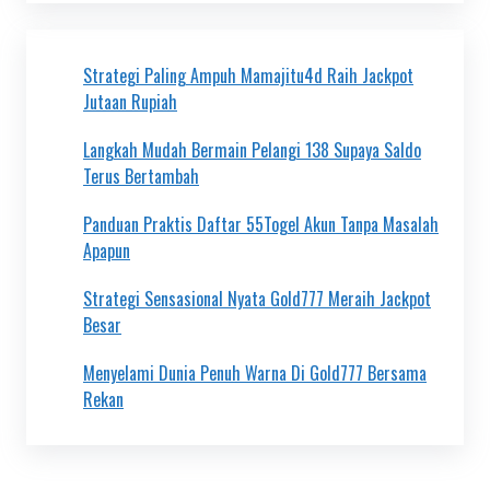
Strategi Paling Ampuh Mamajitu4d Raih Jackpot
Jutaan Rupiah
Langkah Mudah Bermain Pelangi 138 Supaya Saldo
Terus Bertambah
Panduan Praktis Daftar 55Togel Akun Tanpa Masalah
Apapun
Strategi Sensasional Nyata Gold777 Meraih Jackpot
Besar
Menyelami Dunia Penuh Warna Di Gold777 Bersama
Rekan