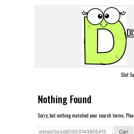
Skip
to
content
DI
Slot S
Nothing Found
Sorry, but nothing matched your search terms. Plea
Cari