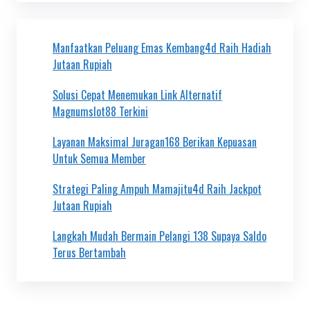
Manfaatkan Peluang Emas Kembang4d Raih Hadiah
Jutaan Rupiah
Solusi Cepat Menemukan Link Alternatif
Magnumslot88 Terkini
Layanan Maksimal Juragan168 Berikan Kepuasan
Untuk Semua Member
Strategi Paling Ampuh Mamajitu4d Raih Jackpot
Jutaan Rupiah
Langkah Mudah Bermain Pelangi 138 Supaya Saldo
Terus Bertambah