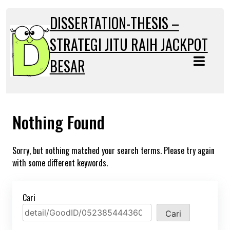
Skip
to
DISSERTATION-THESIS –
content
STRATEGI JITU RAIH JACKPOT
BESAR
Nothing Found
Sorry, but nothing matched your search terms. Please try again
with some different keywords.
Cari
Cari