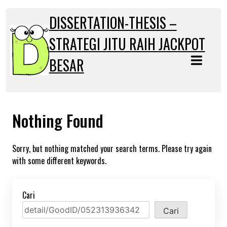
Skip
to
DISSERTATION-THESIS –
content
STRATEGI JITU RAIH JACKPOT
BESAR
Nothing Found
Sorry, but nothing matched your search terms. Please try again
with some different keywords.
Cari
Cari