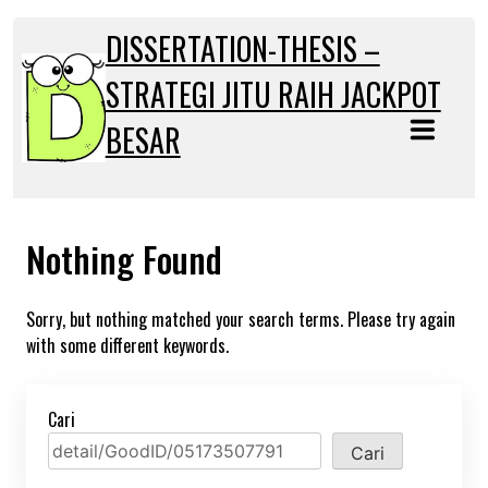
Skip
to
DISSERTATION-THESIS –
content
STRATEGI JITU RAIH JACKPOT
BESAR
Nothing Found
Sorry, but nothing matched your search terms. Please try again
with some different keywords.
Cari
Cari