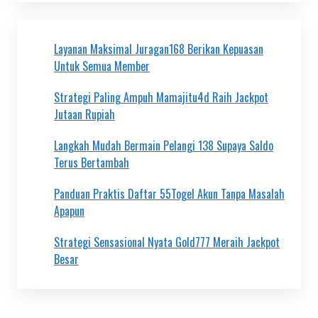
Layanan Maksimal Juragan168 Berikan Kepuasan
Untuk Semua Member
Strategi Paling Ampuh Mamajitu4d Raih Jackpot
Jutaan Rupiah
Langkah Mudah Bermain Pelangi 138 Supaya Saldo
Terus Bertambah
Panduan Praktis Daftar 55Togel Akun Tanpa Masalah
Apapun
Strategi Sensasional Nyata Gold777 Meraih Jackpot
Besar