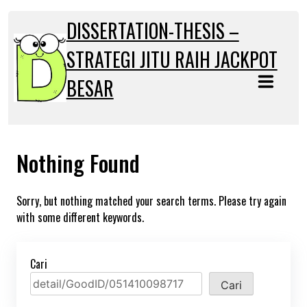
Skip
to
DISSERTATION-THESIS –
content
STRATEGI JITU RAIH JACKPOT
BESAR
Nothing Found
Sorry, but nothing matched your search terms. Please try again
with some different keywords.
Cari
Cari