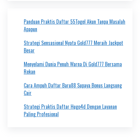
Panduan Praktis Daftar 55Togel Akun Tanpa Masalah
Apapun
Strategi Sensasional Nyata Gold777 Meraih Jackpot
Besar
Menyelami Dunia Penuh Warna Di Gold777 Bersama
Rekan
Cara Ampuh Daftar Baru88 Supaya Bonus Langsung
Cair
Strategi Praktis Daftar Hugo4d Dengan Layanan
Paling Profesional