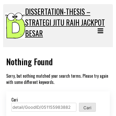
Skip
to
DISSERTATION-THESIS –
content
STRATEGI JITU RAIH JACKPOT
BESAR
Nothing Found
Sorry, but nothing matched your search terms. Please try again
with some different keywords.
Cari
Cari