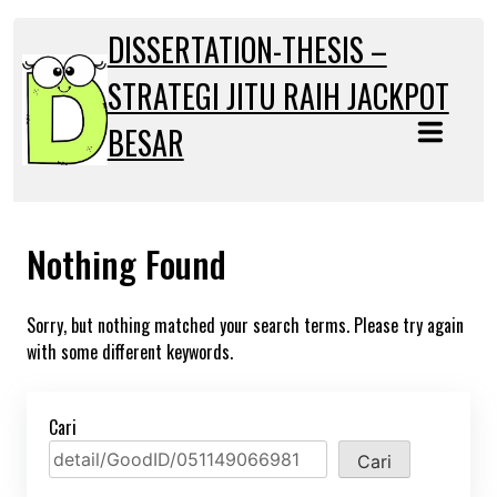
Skip
to
DISSERTATION-THESIS –
content
STRATEGI JITU RAIH JACKPOT
BESAR
Nothing Found
Sorry, but nothing matched your search terms. Please try again
with some different keywords.
Cari
Cari