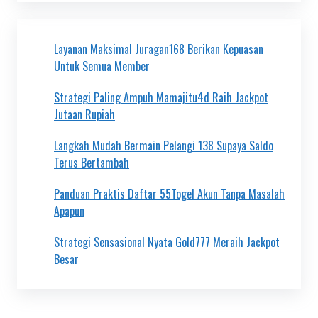
Layanan Maksimal Juragan168 Berikan Kepuasan
Untuk Semua Member
Strategi Paling Ampuh Mamajitu4d Raih Jackpot
Jutaan Rupiah
Langkah Mudah Bermain Pelangi 138 Supaya Saldo
Terus Bertambah
Panduan Praktis Daftar 55Togel Akun Tanpa Masalah
Apapun
Strategi Sensasional Nyata Gold777 Meraih Jackpot
Besar