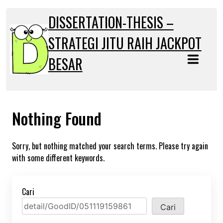
Skip
to
DISSERTATION-THESIS –
content
STRATEGI JITU RAIH JACKPOT
BESAR
Nothing Found
Sorry, but nothing matched your search terms. Please try again
with some different keywords.
Cari
Cari